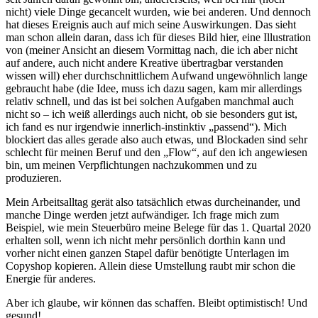
nicht) viele Dinge gecancelt wurden, wie bei anderen. Und dennoch
hat dieses Ereignis auch auf mich seine Auswirkungen. Das sieht
man schon allein daran, dass ich für dieses Bild hier, eine Illustration
von (meiner Ansicht an diesem Vormittag nach, die ich aber nicht
auf andere, auch nicht andere Kreative übertragbar verstanden
wissen will) eher durchschnittlichem Aufwand ungewöhnlich lange
gebraucht habe (die Idee, muss ich dazu sagen, kam mir allerdings
relativ schnell, und das ist bei solchen Aufgaben manchmal auch
nicht so – ich weiß allerdings auch nicht, ob sie besonders gut ist,
ich fand es nur irgendwie innerlich-instinktiv „passend“). Mich
blockiert das alles gerade also auch etwas, und Blockaden sind sehr
schlecht für meinen Beruf und den „Flow“, auf den ich angewiesen
bin, um meinen Verpflichtungen nachzukommen und zu
produzieren.
Mein Arbeitsalltag gerät also tatsächlich etwas durcheinander, und
manche Dinge werden jetzt aufwändiger. Ich frage mich zum
Beispiel, wie mein Steuerbüro meine Belege für das 1. Quartal 2020
erhalten soll, wenn ich nicht mehr persönlich dorthin kann und
vorher nicht einen ganzen Stapel dafür benötigte Unterlagen im
Copyshop kopieren. Allein diese Umstellung raubt mir schon die
Energie für anderes.
Aber ich glaube, wir können das schaffen. Bleibt optimistisch! Und
gesund!