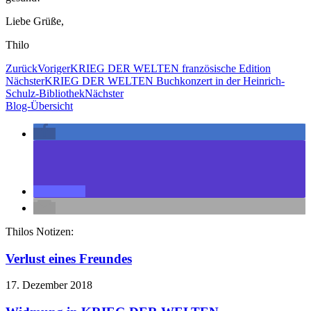
Liebe Grüße,
Thilo
Zurück
Voriger
KRIEG DER WELTEN französische Edition
Nächster
KRIEG DER WELTEN Buchkonzert in der Heinrich-
Schulz-Bibliothek
Nächster
Blog-Übersicht
Thilos Notizen:
Verlust eines Freundes
17. Dezember 2018