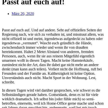
Passt auf euch auf!
März 20, 2020
Passt auf euch auf. Und auf andere. Seht auf offiziellen Seiten der
Regierung nach, wie sich zu verhalten ist, und misstraut allem, was
nicht offiziell ist und meint, irgendetwas aufgedeckt zu haben oder
irgendetwas „vermutet“. Wascht euch gründlich die Hände,
zwischendurch immer wieder und wenn ihr von draußen
hereinkommt. Haltet 2 Meter Abstand von anderen, fremden
Personen, auch, wenn ihr sie aus reinem Mitgefühl eigentlich
umarmen wollt in diesen Tagen. Macht keine Hamsterkäufe,
zumindest nicht der Art, dass ihr dabei gar nicht mehr an andere
denkt (man kann auch teilen). Verliert nicht die Hoffnung, ruft bei
Freunden und der Familie an. Kaltherzigkeit ist keine Option.
Unverständnis auch nicht. Macht Sport in der Wohnung. Lest,
schreibt.
In diesen Tagen wird viel darüber gesprochen, wie schwer es die
Selbstständigen gerade haben. Gottseidank, denn es ist für viele
wirklich dramatisch. Ich selbst bin (oder fühle mich) so semi-
betroffen, einerseits, weil ich Home-Office gerne mache und schon
seit Jahren daran gewöhnt bin, andererseits, weil bei mir (noch