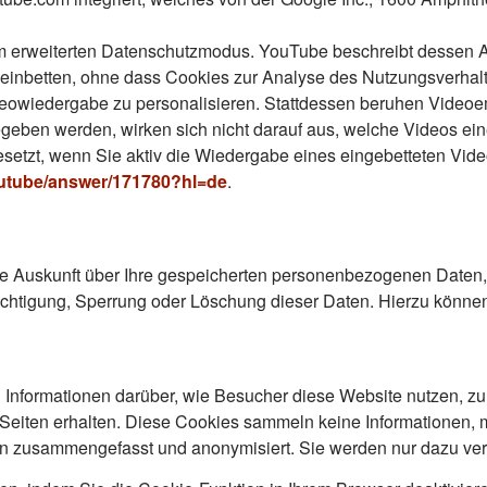
 erweiterten Datenschutzmodus. YouTube beschreibt dessen Ar
nbetten, ohne dass Cookies zur Analyse des Nutzungsverhalt
deowiedergabe zu personalisieren. Stattdessen beruhen Videoe
geben werden, wirken sich nicht darauf aus, welche Videos e
etzt, wenn Sie aktiv die Wiedergabe eines eingebetteten Video
outube/answer/171780?hl=de
.
iche Auskunft über Ihre gespeicherten personenbezogenen Date
ichtigung, Sperrung oder Löschung dieser Daten. Hierzu können
nformationen darüber, wie Besucher diese Website nutzen, zum
iten erhalten. Diese Cookies sammeln keine Informationen, mit
 zusammengefasst und anonymisiert. Sie werden nur dazu ver