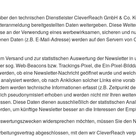
 über den technischen Dienstleister CleverReach GmbH & Co. K
tteranmeldung bereitgestellten Daten weitergeben. Diese Weiterga
se an der Verwendung eines werbewirksamen, sicheren und nut
en Daten (z.B. E-Mail-Adresse) werden auf den Servern von C
 Versand und zur statistischen Auswertung der Newsletter in 
er sog. Web-Beacons bzw. Trackings-Pixel, die Ein-Pixel-Bilddat
werden, ob eine Newsletter-Nachricht geöffnet wurde und welche
alysiert werden, ob nach Anklicken solcher Links eine vorab de
erdem werden technische Informationen erfasst (z.B. Zeitpunkt d
ich pseudonymisiert erhoben und werden nicht mir Ihren weiter
ssen. Diese Daten dienen ausschließlich der statistischen An
rden, um künftige Newsletter besser an die Interessen der Em
Auswertungszwecken widersprechen möchten, müssen Sie den N
beitungsvertrag abgeschlossen, mit dem wir CleverReach verpf