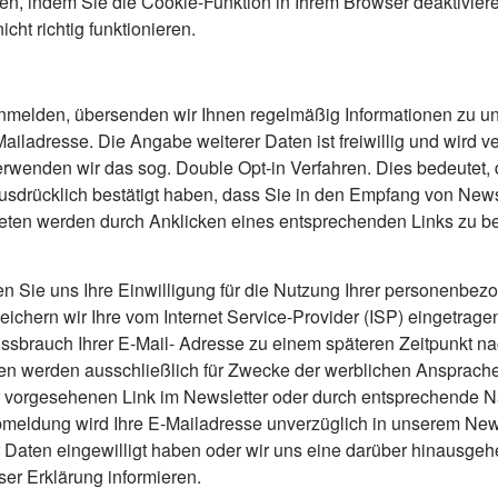
n, indem Sie die Cookie-Funktion in Ihrem Browser deaktiviere
cht richtig funktionieren.
nmelden, übersenden wir Ihnen regelmäßig Informationen zu un
Mailadresse. Die Angabe weiterer Daten ist freiwillig und wird
rwenden wir das sog. Double Opt-in Verfahren. Dies bedeutet, 
sdrücklich bestätigt haben, dass Sie in den Empfang von Newsl
beten werden durch Anklicken eines entsprechenden Links zu bes
len Sie uns Ihre Einwilligung für die Nutzung Ihrer personenbez
chern wir Ihre vom Internet Service-Provider (ISP) eingetrag
sbrauch Ihrer E-Mail- Adresse zu einem späteren Zeitpunkt na
 werden ausschließlich für Zwecke der werblichen Ansprache
ür vorgesehenen Link im Newsletter oder durch entsprechende 
bmeldung wird Ihre E-Mailadresse unverzüglich in unserem Newsl
rer Daten eingewilligt haben oder wir uns eine darüber hinaus
eser Erklärung informieren.