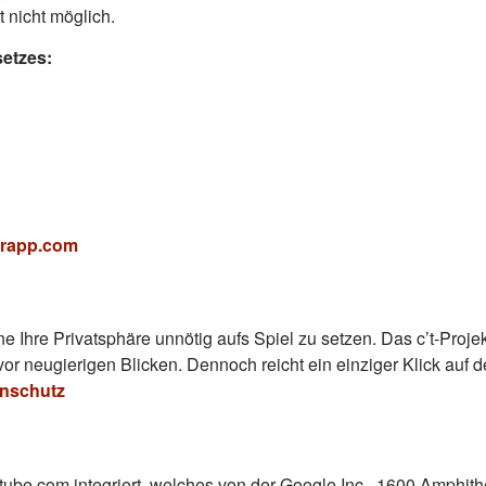
t nicht möglich.
etzes:
krapp.com
e Ihre Privatsphäre unnötig aufs Spiel zu setzen. Das c’t-Projek
vor neugierigen Blicken. Dennoch reicht ein einziger Klick auf 
enschutz
ube.com integriert, welches von der Google Inc., 1600 Amphit