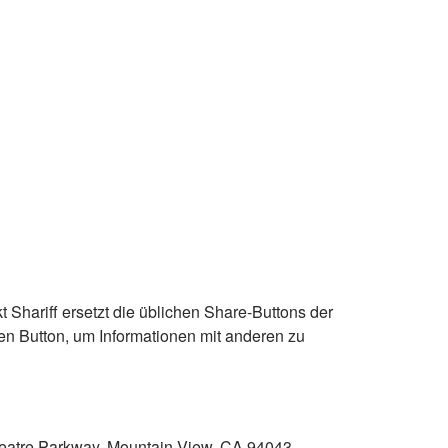
t Shariff ersetzt die üblichen Share-Buttons der
den Button, um Informationen mit anderen zu
heatre Parkway, Mountain View, CA 94043,