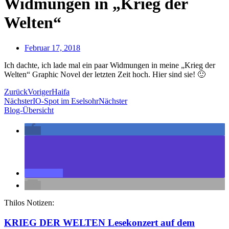
Widmungen in „Krieg der
Welten“
Februar 17, 2018
Ich dachte, ich lade mal ein paar Widmungen in meine „Krieg der
Welten“ Graphic Novel der letzten Zeit hoch. Hier sind sie! 🙂
Zurück
Voriger
Haifa
Nächster
IO-Spot im Eselsohr
Nächster
Blog-Übersicht
Thilos Notizen:
KRIEG DER WELTEN Lesekonzert auf dem