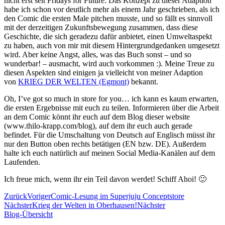
nicht erst seit Fridays for Future. Das Konzept zu dieser Adaption
habe ich schon vor deutlich mehr als einem Jahr geschrieben, als ich
den Comic die ersten Male pitchen musste, und so fällt es sinnvoll
mit der derzeitigen Zukunftsbewegung zusammen, dass diese
Geschichte, die sich geradezu dafür anbietet, einen Umweltaspekt
zu haben, auch von mir mit diesem Hintergrundgedanken umgesetzt
wird. Aber keine Angst, alles, was das Buch sonst – und so
wunderbar! – ausmacht, wird auch vorkommen :). Meine Treue zu
diesen Aspekten sind einigen ja vielleicht von meiner Adaption
von
KRIEG DER WELTEN (Egmont)
bekannt.
Oh, I’ve got so much in store for you… ich kann es kaum erwarten,
die ersten Ergebnisse mit euch zu teilen. Informieren über die Arbeit
an dem Comic könnt ihr euch auf dem Blog dieser website
(www.thilo-krapp.com/blog), auf dem ihr euch auch gerade
befindet. Für die Umschaltung von Deutsch auf Englisch müsst ihr
nur den Button oben rechts betätigen (EN bzw. DE). Außerdem
halte ich euch natürlich auf meinen Social Media-Kanälen auf dem
Laufenden.
Ich freue mich, wenn ihr ein Teil davon werdet! Schiff Ahoi! 🙂
Zurück
Voriger
Comic-Lesung im Superjuju Conceptstore
Nächster
Krieg der Welten in Oberhausen!
Nächster
Blog-Übersicht