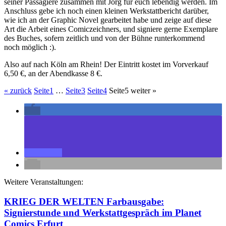
seiner Passagiere zusammen mit Jörg für euch lebendig werden. Im
Anschluss gebe ich noch einen kleinen Werkstattbericht darüber,
wie ich an der Graphic Novel gearbeitet habe und zeige auf diese
Art die Arbeit eines Comiczeichners, und signiere gerne Exemplare
des Buches, sofern zeitlich und von der Bühne runterkommend
noch möglich :).
Also auf nach Köln am Rhein! Der Eintritt kostet im Vorverkauf
6,50 €, an der Abendkasse 8 €.
« zurück
Seite
1
…
Seite
3
Seite
4
Seite
5
weiter »
Weitere Veranstaltungen:
KRIEG DER WELTEN Farbausgabe:
Signierstunde und Werkstattgespräch im Planet
Comics Erfurt