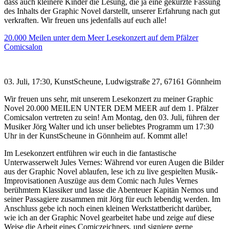
dass auch kleinere Kinder die Lesung, die ja eine gekürzte Fassung
des Inhalts der Graphic Novel darstellt, unserer Erfahrung nach gut
verkraften. Wir freuen uns jedenfalls auf euch alle!
20.000 Meilen unter dem Meer Lesekonzert auf dem Pfälzer
Comicsalon
03. Juli, 17:30, KunstScheune, Ludwigstraße 27, 67161 Gönnheim
Wir freuen uns sehr, mit unserem Lesekonzert zu meiner Graphic
Novel 20.000 MEILEN UNTER DEM MEER auf dem 1. Pfälzer
Comicsalon vertreten zu sein! Am Montag, den 03. Juli, führen der
Musiker Jörg Walter und ich unser beliebtes Programm um 17:30
Uhr in der KunstScheune in Gönnheim auf. Kommt alle!
Im Lesekonzert entführen wir euch in die fantastische
Unterwasserwelt Jules Vernes: Während vor euren Augen die Bilder
aus der Graphic Novel ablaufen, lese ich zu live gespielten Musik-
Improvisationen Auszüge aus dem Comic nach Jules Vernes
berühmtem Klassiker und lasse die Abenteuer Kapitän Nemos und
seiner Passagiere zusammen mit Jörg für euch lebendig werden. Im
Anschluss gebe ich noch einen kleinen Werkstattbericht darüber,
wie ich an der Graphic Novel gearbeitet habe und zeige auf diese
Weise die Arbeit eines Comiczeichners, und signiere gerne