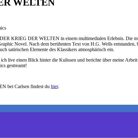
 DER WELTEN
ics
ch DER KRIEG DER WELTEN in einem multimedialen Erlebnis. Die mus
raphic Novel. Nach dem berühmten Text von H.G. Wells entstanden, bes
uch satirischen Elemente des Klassikers atmosphärisch ein.
ch live einen Blick hinter die Kulissen und berichte über meine Arbei
cs gestreamt!
N bei Carlsen findest du
hier
.