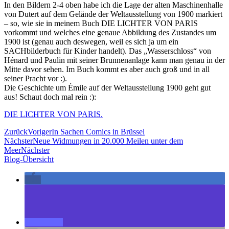
In den Bildern 2-4 oben habe ich die Lage der alten Maschinenhalle
von Dutert auf dem Gelände der Weltausstellung von 1900 markiert
– so, wie sie in meinem Buch DIE LICHTER VON PARIS
vorkommt und welches eine genaue Abbildung des Zustandes um
1900 ist (genau auch deswegen, weil es sich ja um ein
SACHbilderbuch für Kinder handelt). Das „Wasserschloss“ von
Hénard und Paulin mit seiner Brunnenanlage kann man genau in der
Mitte davor sehen. Im Buch kommt es aber auch groß und in all
seiner Pracht vor :).
Die Geschichte um Émile auf der Weltausstellung 1900 geht gut
aus! Schaut doch mal rein :):
DIE LICHTER VON PARIS.
Zurück
Voriger
In Sachen Comics in Brüssel
Nächster
Neue Widmungen in 20.000 Meilen unter dem
Meer
Nächster
Blog-Übersicht