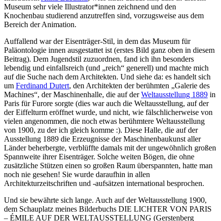
Museum sehr viele Illustrator*innen zeichnend und den
Knochenbau studierend anzutreffen sind, vorzugsweise aus dem
Bereich der Animation.
Auffallend war der Eisenträger-Stil, in dem das Museum für
Paläontologie innen ausgestattet ist (erstes Bild ganz oben in diesem
Beitrag). Dem Jugendstil zuzuordnen, fand ich ihn besonders
lebendig und einfallsreich (und „reich“ generell) und machte mich
auf die Suche nach dem Architekten. Und siehe da: es handelt sich
um
Ferdinand Dutert
, den Architekten der berühmten „Galerie des
Machines“, der Maschinenhalle, die auf der
Weltausstellung 1889
in
Paris für Furore sorgte (dies war auch die Weltausstellung, auf der
der Eiffelturm eröffnet wurde, und nicht, wie fälschlicherweise von
vielen angenommen, die noch etwas berühmtere Weltausstellung
von 1900, zu der ich gleich komme :). Diese Halle, die auf der
Ausstellung 1889 die Erzeugnisse der Maschinenbaukunst aller
Länder beherbergte, verblüffte damals mit der ungewöhnlich großen
Spannweite ihrer Eisenträger. Solche weiten Bögen, die ohne
zusätzliche Stützen einen so großen Raum überspannten, hatte man
noch nie gesehen! Sie wurde daraufhin in allen
Architekturzeitschriften und -aufsätzen international besprochen.
Und sie bewährte sich lange. Auch auf der Weltausstellung 1900,
dem Schauplatz meines Bilderbuchs DIE LICHTER VON PARIS
– ÉMILE AUF DER WELTAUSSTELLUNG (Gerstenberg