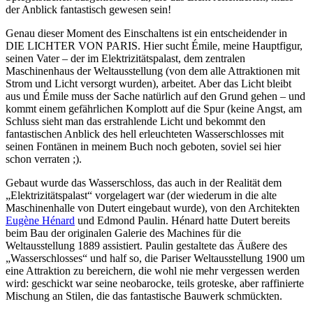
der Anblick fantastisch gewesen sein!
Genau dieser Moment des Einschaltens ist ein entscheidender in
DIE LICHTER VON PARIS. Hier sucht Émile, meine Hauptfigur,
seinen Vater – der im Elektrizitätspalast, dem zentralen
Maschinenhaus der Weltausstellung (von dem alle Attraktionen mit
Strom und Licht versorgt wurden), arbeitet. Aber das Licht bleibt
aus und Émile muss der Sache natürlich auf den Grund gehen – und
kommt einem gefährlichen Komplott auf die Spur (keine Angst, am
Schluss sieht man das erstrahlende Licht und bekommt den
fantastischen Anblick des hell erleuchteten Wasserschlosses mit
seinen Fontänen in meinem Buch noch geboten, soviel sei hier
schon verraten ;).
Gebaut wurde das Wasserschloss, das auch in der Realität dem
„Elektrizitätspalast“ vorgelagert war (der wiederum in die alte
Maschinenhalle von Dutert eingebaut wurde), von den Architekten
Eugène Hénard
und Edmond Paulin. Hénard hatte Dutert bereits
beim Bau der originalen Galerie des Machines für die
Weltausstellung 1889 assistiert. Paulin gestaltete das Äußere des
„Wasserschlosses“ und half so, die Pariser Weltausstellung 1900 um
eine Attraktion zu bereichern, die wohl nie mehr vergessen werden
wird: geschickt war seine neobarocke, teils groteske, aber raffinierte
Mischung an Stilen, die das fantastische Bauwerk schmückten.