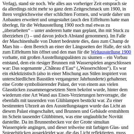
Verlag), stand sie noch. Wie alles aus vorheriger Zeit entsprach sie
da allerdings nicht mehr so ganz dem Zeitgeschmack um 1900, in
ihren vergleichsweise eher schlichten Formen, und wurde daher um
Anbauten erweitert und umgestaltet (auch den Eiffelturm hatte man
überlegt, für die Weltausstellung 1900 noch mal etwas zu
„überarbeiten“ – unter anderem hatte man geplant, ihn mit Stuck zu
überziehen (!) – und davon jedoch Abstand genommen). Im Falle
der Maschinenhalle von Dutert bedeutete dies, dass zum Champ de
Mars hin – dem Bereich an einer der Längsseiten der Halle, der sich
zum Eiffelturm hin öffnet und den man für die
Weltausstellung 1900
vorhatte, mit großen Ausstellungspalästen zu säumen – ein Vorbau
entstand, dem ein riesiger Brunnen mit Wasserspielen angeschlossen
war: Das sogenannte „Château d’Eau“ („Wasserschloss“). Es war
ein eklektizistisch (also in einer Mischung aus Stilen inspiriert von
unterschiedlichen Baustilen vergangener Jahrhunderte) gehaltener,
eine Grotte symbolisierender Palast, der von einem aus vielen
Glasstücken zusammengesetztem Stern bekrönt wurde, hinter dem
wiederum eine Art Wand aus Eisen-Verzierungen hervorragte, die
ebenfalls mit tausenden von Glühlampen bestückt war. Zu einer
bestimmten Uhrzeit an den Ausstellungstagen wurde das Licht an
diesem Palast eingeschaltet, und Brunnen und Gebäude erstrahltem
im Schein tausender Glühbirnen, was eine unglaubliche Novität
darstellte. Da im Brunnenbecken vor der Grotte simultan
Wasserspiele angingen, und dieser teilweise mit farbigen Glas- und
Spiegelstücken ausgekleidet war, die das Licht reflektierten, muss