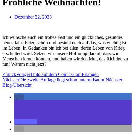
Fröhliche Weihnachten!
Dezember 22, 2023
Ich wünsche euch ein frohes Fest und ein glückliches, gesundes
neues Jahr! Feiert schön und besinnt euch auf das, was wichtig ist
im Leben. In Gedanken bin ich bei allen, deren Leben von Krieg
erschüttert wird. Setzen wir unsere Hoffnung darauf, dass wir
Menschen lernen können, und haben wir den Mut, das Richtige zu
tun! Warum nicht jetzt?
Zurück
Voriger
Thilo auf dem Comicsalon Erlangen
Nächster
Die zweite Auflage liegt schon unterm Baum!
Nächster
Blog-Übersicht