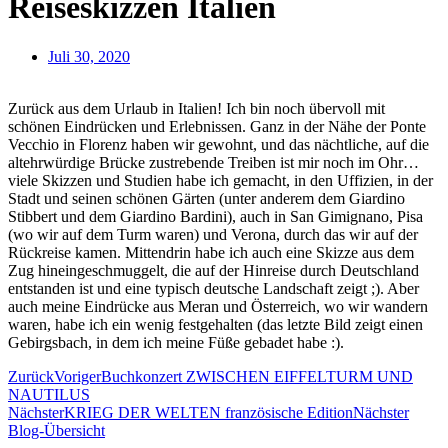
Reiseskizzen Italien
Juli 30, 2020
Zurück aus dem Urlaub in Italien! Ich bin noch übervoll mit
schönen Eindrücken und Erlebnissen. Ganz in der Nähe der Ponte
Vecchio in Florenz haben wir gewohnt, und das nächtliche, auf die
altehrwürdige Brücke zustrebende Treiben ist mir noch im Ohr…
viele Skizzen und Studien habe ich gemacht, in den Uffizien, in der
Stadt und seinen schönen Gärten (unter anderem dem Giardino
Stibbert und dem Giardino Bardini), auch in San Gimignano, Pisa
(wo wir auf dem Turm waren) und Verona, durch das wir auf der
Rückreise kamen. Mittendrin habe ich auch eine Skizze aus dem
Zug hineingeschmuggelt, die auf der Hinreise durch Deutschland
entstanden ist und eine typisch deutsche Landschaft zeigt ;). Aber
auch meine Eindrücke aus Meran und Österreich, wo wir wandern
waren, habe ich ein wenig festgehalten (das letzte Bild zeigt einen
Gebirgsbach, in dem ich meine Füße gebadet habe :).
Zurück
Voriger
Buchkonzert ZWISCHEN EIFFELTURM UND
NAUTILUS
Nächster
KRIEG DER WELTEN französische Edition
Nächster
Blog-Übersicht