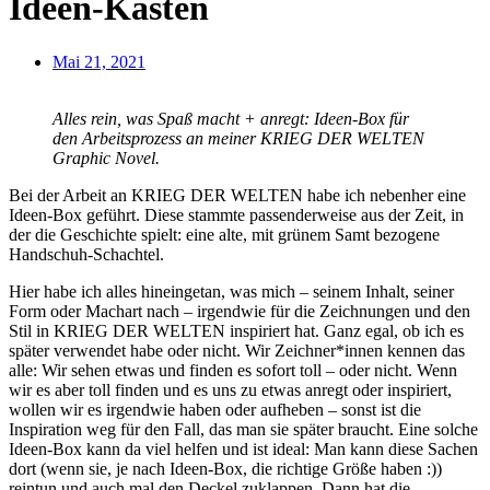
Ideen-Kasten
Mai 21, 2021
Alles rein, was Spaß macht + anregt: Ideen-Box für
den Arbeitsprozess an meiner KRIEG DER WELTEN
Graphic Novel.
Bei der Arbeit an KRIEG DER WELTEN habe ich nebenher eine
Ideen-Box geführt. Diese stammte passenderweise aus der Zeit, in
der die Geschichte spielt: eine alte, mit grünem Samt bezogene
Handschuh-Schachtel.
Hier habe ich alles hineingetan, was mich – seinem Inhalt, seiner
Form oder Machart nach – irgendwie für die Zeichnungen und den
Stil in KRIEG DER WELTEN inspiriert hat. Ganz egal, ob ich es
später verwendet habe oder nicht. Wir Zeichner*innen kennen das
alle: Wir sehen etwas und finden es sofort toll – oder nicht. Wenn
wir es aber toll finden und es uns zu etwas anregt oder inspiriert,
wollen wir es irgendwie haben oder aufheben – sonst ist die
Inspiration weg für den Fall, das man sie später braucht. Eine solche
Ideen-Box kann da viel helfen und ist ideal: Man kann diese Sachen
dort (wenn sie, je nach Ideen-Box, die richtige Größe haben :))
reintun und auch mal den Deckel zuklappen. Dann hat die