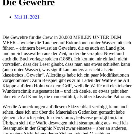
Die Gewehre
Mai 11, 2021
Die Gewehre für die Crew in 20.000 MEILEN UNTER DEM
MEER – welche die Taucher auf Exkursionen unter Wasser mit sich
führen – erinnern bewusst an Gewehre, die es auch an Land gibt,
und an Schusswaffen aus der Zeit, in der die Graphic Novel und
auch die Buchvorlage spielen (1868). Ich konnte mir einfach nicht
vorstellen, dass der Leser glaubt, dass man aus etwas schießen kann
(auch unter Wasser), was signifikant anders aussieht als ein
klassisches „Gewehr“. Allerdings habe ich ein paar Modifikationen
vorgenommen: Zum Beispiel gibt es zum Laden der Waffe eine Art
Klappe auf dem Holm vor dem Griff, weil die Waffe mit elektrischer
Wundertechnik ausgestattet ist – und ich denke, so etwas geht eher
über eine Art Kanüle, die man einführt, als über klassische Patronen.
Wer die Anmerkungen auf diesem Skizzenblatt verfolgt, kann auch
sehen, dass ich mir über die Materialien Gedanken gemacht habe
(denen ich auch später, für den Comic, teilweise gefolgt bin). Im
Übrigen sieht die Waffe deswegen nicht steampunkig aus, weil ich
Steampunk in der Graphic Novel zwar einsetze – aber an anderen,
aus meiner Sicht lohnenderen Stellen, wie bei Maschinen,