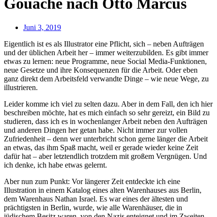
Gouache nach Otto Marcus
Juni 3, 2019
Eigentlich ist es als Illustrator eine Pflicht, sich – neben Aufträgen
und der üblichen Arbeit her – immer weiterzubilden. Es gibt immer
etwas zu lernen: neue Programme, neue Social Media-Funktionen,
neue Gesetze und ihre Konsequenzen für die Arbeit. Oder eben
ganz direkt dem Arbeitsfeld verwandte Dinge – wie neue Wege, zu
illustrieren.
Leider komme ich viel zu selten dazu. Aber in dem Fall, den ich hier
beschreiben möchte, hat es mich einfach so sehr gereizt, ein Bild zu
studieren, dass ich es in wochenlanger Arbeit neben den Aufträgen
und anderen Dingen her getan habe. Nicht immer zur vollen
Zufriedenheit – denn wer unterbricht schon gerne länger die Arbeit
an etwas, das ihm Spaß macht, weil er gerade wieder keine Zeit
dafür hat – aber letztendlich trotzdem mit großem Vergnügen. Und
ich denke, ich habe etwas gelernt.
Aber nun zum Punkt: Vor längerer Zeit entdeckte ich eine
Illustration in einem Katalog eines alten Warenhauses aus Berlin,
dem Warenhaus Nathan Israel. Es war eines der ältesten und
prächtigsten in Berlin, wurde, wie alle Warenhäuser, die in
jüdischem Besitz waren, von den Nazis enteignet und im Zweiten