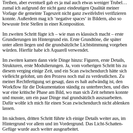
Treiben, aber eventuell gab es ja mal auch etwas weniger Trubel…
zumal ich aufgrund der nicht ganz eindeutigen Qualität meiner
Vorlage die gemeinte Tageszeit nicht ganz zweifelsfrei verifizieren
konnte. Außerdem mag ich ‘negative spaces‘ in Bildern, also so
bewusste freie Stellen in einer Komposition.
Im zweiten Schritt fügte ich – wie man es klassisch macht – erste
Grundierungen im Hintergrund ein. Erste Grundtöne, die später
unter allem liegen und die grundsätzliche Lichtstimmung vorgeben
würden. Hierfür habe ich Aquarell verwendet.
Im zweiten kamen dann viele Dinge hinzu: Figuren, erste Details,
Strukturen, erste Modulierungen. Ja, vom vorherigen Schritt bis zu
diesem verging einige Zeit, und ein Scan zwischendurch hätte sich
vielleicht gelohnt, um den Prozess noch mal zu verdeutlichen. Zu
meiner Rechtfertigung sei gesagt, dass es halt aufwändig ist, den
Workflow für die Dokumentation ständig zu unterbrechen, und dies
war eine kritische Phase am Bild, wo man sich Zeit nehmen konnte
und musste, um ein paar Dinge mal grundsätzlich auszuarbeiten.
Dafür woltle ich mich für einen Scan zwischendurch nicht ablenken
lassen.
Im nächsten, dritten Schritt führte ich einige Details weiter aus, im
Hintergrund vor allem und im Vordergrund. Das Licht-Schatten-
Gefüge wurde auch weiter ausgearbeitet.