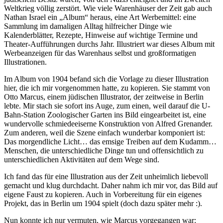
Weltkrieg völlig zerstört. Wie viele Warenhäuser der Zeit gab auch
Nathan Israel ein „Album“ heraus, eine Art Werbemittel: eine
Sammlung im damaligen Alltag hilfreicher Dinge wie
Kalenderblätter, Rezepte, Hinweise auf wichtige Termine und
Theater-Aufführungen durchs Jahr. Illustriert war dieses Album mit
Werbeanzeigen für das Warenhaus selbst und großformatigen
Illustrationen.
Im Album von 1904 befand sich die Vorlage zu dieser Illustration
hier, die ich mir vorgenommen hatte, zu kopieren. Sie stammt von
Otto Marcus, einem jüdischen Illustrator, der zeitweise in Berlin
lebte. Mir stach sie sofort ins Auge, zum einen, weil darauf die U-
Bahn-Station Zoologischer Garten ins Bild eingearbeitet ist, eine
wundervolle schmiedeeiserne Konstruktion von Alfred Grenander.
Zum anderen, weil die Szene einfach wunderbar komponiert ist:
Das morgendliche Licht… das emsige Treiben auf dem Kudamm…
Menschen, die unterschiedliche Dinge tun und offensichtlich zu
unterschiedlichen Aktivitäten auf dem Wege sind.
Ich fand das für eine Illustration aus der Zeit unheimlich liebevoll
gemacht und klug durchdacht. Daher nahm ich mir vor, das Bild auf
eigene Faust zu kopieren. Auch in Vorbereitung für ein eigenes
Projekt, das in Berlin um 1904 spielt (doch dazu später mehr :).
Nun konnte ich nur vermuten, wie Marcus vorgegangen war: