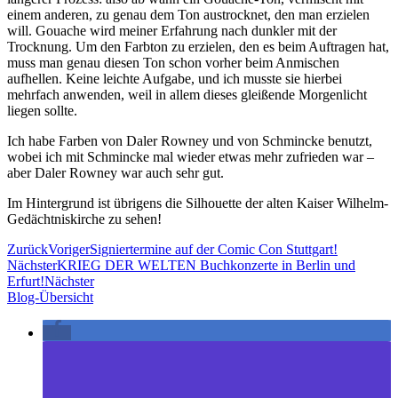
einem anderen, zu genau dem Ton austrocknet, den man erzielen
will. Gouache wird meiner Erfahrung nach dunkler mit der
Trocknung. Um den Farbton zu erzielen, den es beim Auftragen hat,
muss man genau diesen Ton schon vorher beim Anmischen
aufhellen. Keine leichte Aufgabe, und ich musste sie hierbei
mehrfach anwenden, weil in allem dieses gleißende Morgenlicht
liegen sollte.
Ich habe Farben von Daler Rowney und von Schmincke benutzt,
wobei ich mit Schmincke mal wieder etwas mehr zufrieden war –
aber Daler Rowney war auch sehr gut.
Im Hintergrund ist übrigens die Silhouette der alten Kaiser Wilhelm-
Gedächtniskirche zu sehen!
Zurück
Voriger
Signiertermine auf der Comic Con Stuttgart!
Nächster
KRIEG DER WELTEN Buchkonzerte in Berlin und
Erfurt!
Nächster
Blog-Übersicht