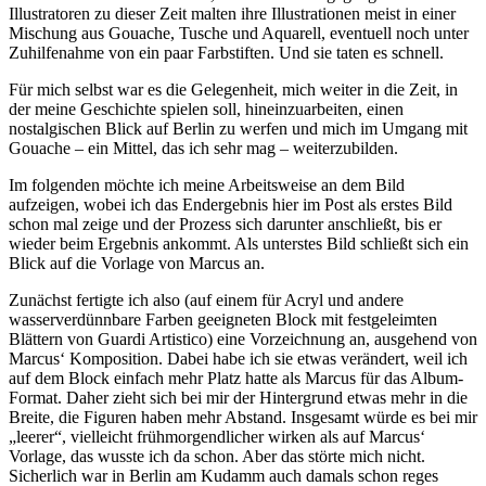
Illustratoren zu dieser Zeit malten ihre Illustrationen meist in einer
Mischung aus Gouache, Tusche und Aquarell, eventuell noch unter
Zuhilfenahme von ein paar Farbstiften. Und sie taten es schnell.
Für mich selbst war es die Gelegenheit, mich weiter in die Zeit, in
der meine Geschichte spielen soll, hineinzuarbeiten, einen
nostalgischen Blick auf Berlin zu werfen und mich im Umgang mit
Gouache – ein Mittel, das ich sehr mag – weiterzubilden.
Im folgenden möchte ich meine Arbeitsweise an dem Bild
aufzeigen, wobei ich das Endergebnis hier im Post als erstes Bild
schon mal zeige und der Prozess sich darunter anschließt, bis er
wieder beim Ergebnis ankommt. Als unterstes Bild schließt sich ein
Blick auf die Vorlage von Marcus an.
Zunächst fertigte ich also (auf einem für Acryl und andere
wasserverdünnbare Farben geeigneten Block mit festgeleimten
Blättern von Guardi Artistico) eine Vorzeichnung an, ausgehend von
Marcus‘ Komposition. Dabei habe ich sie etwas verändert, weil ich
auf dem Block einfach mehr Platz hatte als Marcus für das Album-
Format. Daher zieht sich bei mir der Hintergrund etwas mehr in die
Breite, die Figuren haben mehr Abstand. Insgesamt würde es bei mir
„leerer“, vielleicht frühmorgendlicher wirken als auf Marcus‘
Vorlage, das wusste ich da schon. Aber das störte mich nicht.
Sicherlich war in Berlin am Kudamm auch damals schon reges