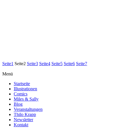
Seite
1
Seite
2
Seite
3
Seite
4
Seite
5
Seite
6
Seite
7
Menü
Startseite
Illustrationen
Comics
Miles & Sally
Blog
Veranstaltungen
Thilo Krapp
Newsletter
Kontakt