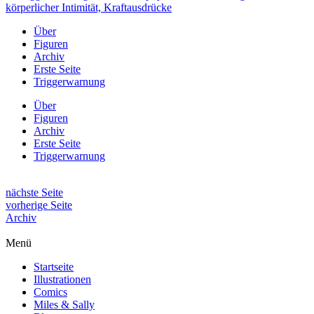
Über
Figuren
Archiv
Erste Seite
Triggerwarnung
Über
Figuren
Archiv
Erste Seite
Triggerwarnung
nächste Seite
vorherige Seite
Archiv
Menü
Startseite
Illustrationen
Comics
Miles & Sally