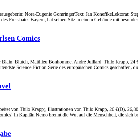
erausgeberin: Nora-Eugenie GomringerText: Jan KoneffkeLektorat: 
n des Freistaates Bayern, hat seinen Sitz in einem Gebäude mit besonde
rlsen Comics
phe Blain, Blutch, Matthieu Bonhomme, André Juillard, Thilo Krapp, 2
utendste Science-Fiction-Serie des europäischen Comics geschaffen, 
ovel
arbeitet von Thilo Krapp), Illustrationen von Thilo Krapp, 26 €(D), 2
omics! In Kapitän Nemo brennt die Wut auf die Menschheit, die sich be
gabe