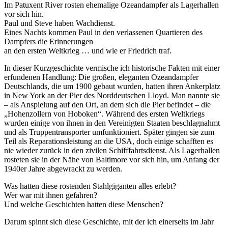
Im Patuxent River rosten ehemalige Ozeandampfer als Lagerhallen
vor sich hin.
Paul und Steve haben Wachdienst.
Eines Nachts kommen Paul in den verlassenen Quartieren des
Dampfers die Erinnerungen
an den ersten Weltkrieg … und wie er Friedrich traf.
In dieser Kurzgeschichte vermische ich historische Fakten mit einer
erfundenen Handlung: Die großen, eleganten Ozeandampfer
Deutschlands, die um 1900 gebaut wurden, hatten ihren Ankerplatz
in New York an der Pier des Norddeutschen Lloyd. Man nannte sie
– als Anspielung auf den Ort, an dem sich die Pier befindet – die
„Hohenzollern von Hoboken“. Während des ersten Weltkriegs
wurden einige von ihnen in den Vereinigten Staaten beschlagnahmt
und als Truppentransporter umfunktioniert. Später gingen sie zum
Teil als Reparationsleistung an die USA, doch einige schafften es
nie wieder zurück in den zivilen Schifffahrtsdienst. Als Lagerhallen
rosteten sie in der Nähe von Baltimore vor sich hin, um Anfang der
1940er Jahre abgewrackt zu werden.
Was hatten diese rostenden Stahlgiganten alles erlebt?
Wer war mit ihnen gefahren?
Und welche Geschichten hatten diese Menschen?
Darum spinnt sich diese Geschichte, mit der ich einerseits im Jahr