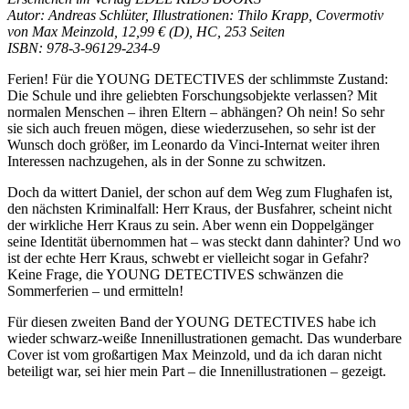
Autor: Andreas Schlüter, Illustrationen: Thilo Krapp, Covermotiv
von Max Meinzold, 12,99 € (D), HC, 253 Seiten
ISBN: 978-3-96129-234-9
Ferien! Für die YOUNG DETECTIVES der schlimmste Zustand:
Die Schule und ihre geliebten Forschungsobjekte verlassen? Mit
normalen Menschen – ihren Eltern – abhängen? Oh nein! So sehr
sie sich auch freuen mögen, diese wiederzusehen, so sehr ist der
Wunsch doch größer, im Leonardo da Vinci-Internat weiter ihren
Interessen nachzugehen, als in der Sonne zu schwitzen.
Doch da wittert Daniel, der schon auf dem Weg zum Flughafen ist,
den nächsten Kriminalfall: Herr Kraus, der Busfahrer, scheint nicht
der wirkliche Herr Kraus zu sein. Aber wenn ein Doppelgänger
seine Identität übernommen hat – was steckt dann dahinter? Und wo
ist der echte Herr Kraus, schwebt er vielleicht sogar in Gefahr?
Keine Frage, die YOUNG DETECTIVES schwänzen die
Sommerferien – und ermitteln!
Für diesen zweiten Band der YOUNG DETECTIVES habe ich
wieder schwarz-weiße Innenillustrationen gemacht. Das wunderbare
Cover ist vom großartigen Max Meinzold, und da ich daran nicht
beteiligt war, sei hier mein Part – die Innenillustrationen – gezeigt.