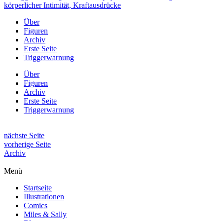
Über
Figuren
Archiv
Erste Seite
Triggerwarnung
Über
Figuren
Archiv
Erste Seite
Triggerwarnung
nächste Seite
vorherige Seite
Archiv
Menü
Startseite
Illustrationen
Comics
Miles & Sally