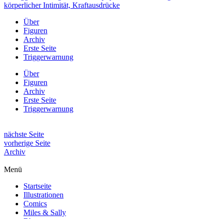
Über
Figuren
Archiv
Erste Seite
Triggerwarnung
Über
Figuren
Archiv
Erste Seite
Triggerwarnung
nächste Seite
vorherige Seite
Archiv
Menü
Startseite
Illustrationen
Comics
Miles & Sally