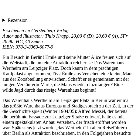
Rezension
Erschienen im Gerstenberg Verlag
Autor und Illustrator: Thilo Krapp, 20,00 € (D), 20,60 € (A), SFr
26,90, HC, 40 Seiten
ISBN: 978-3-8369-6077-9
Ein Besuch in Berlin! Émile und seine Mutter Alice freuen sich auf
die Weltstadt, die um eine Attraktion reicher ist: Das Warenhaus
Wertheim am Leipziger Platz. Doch kaum in dem prächtigen
Kaufpalast angekommen, lässt Émile aus Versehen eine kleine Maus
aus der Zooabteilung entwischen. Schafft er es gemeinsam mit der
jungen Verkäuferin Marie, die Maus wieder einzufangen? Eine
wilde Jagd durch das riesige Warenhaus beginnt!
Das Warenhaus Wertheim am Leipziger Platz in Berlin war einmal
das größte Warenhaus Europas und Stadtgespräch zu der Zeit, in der
die Geschichte spielt (Winter 1904/05): Alfred Messel, der bereits
die berühmte Fassade zur Leipziger Straße entwarf, hatte es mit
einem spektakulären Anbau versehen, der frisch eröffnet worden
war. Spätestens jetzt wurde „das Wertheim“ in allen Reiseführern
über Berlin als Attraktion beschrieben, in den Folgejahren besuchte