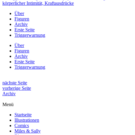
Über
Figuren
Archiv
Erste Seite
Triggerwarnung
Über
Figuren
Archiv
Erste Seite
Triggerwarnung
nächste Seite
vorherige Seite
Archiv
Menü
Startseite
Illustrationen
Comics
Miles & Sally